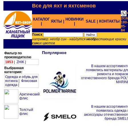
Все для яхт и яхтсменов
(916
КАТАЛОГ
НОВИНКИ
ЯХТЫ |
SALE |
КОНТАКТЫ
180-
|
|
85-
84
;
Поиск
например:
необр син - найдутся
необр
астающие краски
син
их цветов
Популярное
Фильтр по
производителю
1853
|
ZHIK
|
В нашем ассортимент
Выбранная
появились материалы дл
категория:
ремонта и покраск
Одежда и обувь для
отечественного бренда POL
яхтинга
|
Флисовая
MARIN
одежда
|
Арктический
флис
В нашем ассортимент
Толстый
появилась одежда 
флис
аксессуары отечественног
бренда SMEL