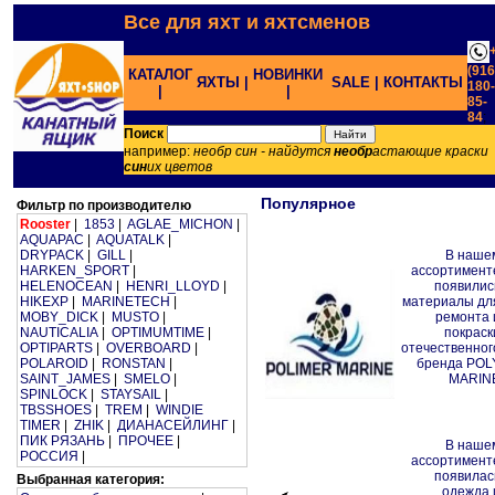
Все для яхт и яхтсменов
(916
КАТАЛОГ
НОВИНКИ
ЯХТЫ |
SALE |
КОНТАКТЫ
180-
|
|
85-
84
;
Поиск
например:
необр син - найдутся
необр
астающие краски
син
их цветов
Популярное
Фильтр по производителю
Rooster
|
1853
|
AGLAE_MICHON
|
AQUAPAC
|
AQUATALK
|
DRYPACK
|
GILL
|
В наше
HARKEN_SPORT
|
ассортимент
HELENOCEAN
|
HENRI_LLOYD
|
появилис
HIKEXP
|
MARINETECH
|
материалы дл
MOBY_DICK
|
MUSTO
|
ремонта 
NAUTICALIA
|
OPTIMUMTIME
|
покраск
OPTIPARTS
|
OVERBOARD
|
отечественног
POLAROID
|
RONSTAN
|
бренда POL
SAINT_JAMES
|
SMELO
|
MARIN
SPINLOCK
|
STAYSAIL
|
TBSSHOES
|
TREM
|
WINDIE
TIMER
|
ZHIK
|
ДИАНАСЕЙЛИНГ
|
ПИК РЯЗАНЬ
|
ПРОЧЕЕ
|
В наше
РОССИЯ
|
ассортимент
появилас
Выбранная категория:
одежда 