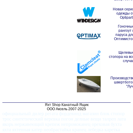
Новая сери
одежды о
Optipart
Гоночны
рангоут 
паруса дл
Оптимисто
Щелевы
стопора на вс
случа
Производств
швертбото
"Луч
Яхт Shop Канатный Ящик
ООО Аксель 2007-2025
официальный дилер регата фордевинд магазин блок стопор
трос синтетический веревка погон делные вещи талреп лата
якорь нержавеющий крепеж непромоканец ореховая бухта
яхта яхтенная катер необрастайка кранец лебедка каретка