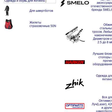
Одежда и обувь для яхтинга
|
аксессуар
отечественног
бренда SMEL
Для швертботов
Жилеты
Обжи
страховочные 50N
стальны
тросов. Любы
наконечники
Диаметром о
2.5 до 8 м
Лучшие блоки
стопоры 
проче
оборудовани
Одежда дл
яхтинг
Все дл
Оптимист
Луч(Laser), 42
и други
швертбото