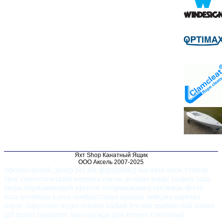
Яхт Shop Канатный Ящик
ООО Аксель 2007-2025
официальный дилер регата фордевинд магазин блок стопор
трос синтетический веревка погон делные вещи талреп лата
якорь нержавеющий крепеж непромоканец ореховая бухта
яхта яхтенная катер необрастайка кранец лебедка каретка
парус парусные лодка ronstan harken lewmar maritim holt nautos
gill musto raymarine nasa одежда для яхтинг гоночный