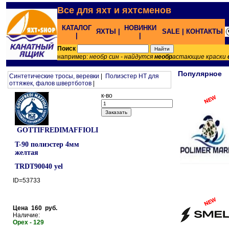
Все для яхт и яхтсменов
КАТАЛОГ
НОВИНКИ
ЯХТЫ |
SALE |
КОНТАКТЫ
|
|
Поиск
например:
необр син - найдутся
необр
астающие краски
Популярное
Синтетические тросы, веревки
|
Полиэстер HT для
оттяжек, фалов швертботов
|
к-во
GOTTIFREDIMAFFIOLI
T-90 полиэстер 4мм
желтая
TRDT90040 yel
ID=53733
Цена 160 руб.
Наличие:
Орех - 129