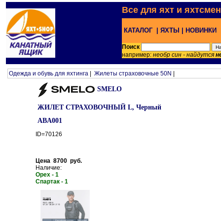
Все для яхт и яхтсме
КАТАЛОГ |
ЯХТЫ |
НОВИНКИ 
Поиск
например:
необр син - найдутся
н
Одежда и обувь для яхтинга
|
Жилеты страховочные 50N
|
SMELO
ЖИЛЕТ СТРАХОВОЧНЫЙ L, Черный
ABA001
ID=70126
Цена 8700 руб.
Наличие:
Орех - 1
Спартак - 1