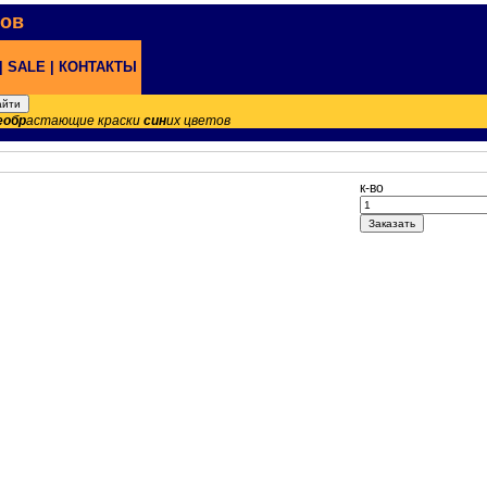
нов
|
SALE |
КОНТАКТЫ
еобр
астающие краски
син
их цветов
к-во