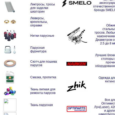
аксессуар
Ликтросы, тросы
отечественног
для заделки
бренда SMEL
шкаторин
Люверсы,
кренгельсы,
оправки
Обжи
стальны
тросов. Любы
Нитки парусные
наконечники
Диаметром о
2.5 до 8 м
Парусная
фурнитура
Лучшие блоки
стопоры 
Скотч для пошива
проче
парусов
оборудовани
Смазка, пропитка
Одежда дл
яхтинг
Ткань липкая для
ремонта парусов
Все дл
Оптимист
Ткань парусная
Луч(Laser), 42
и други
швертбото