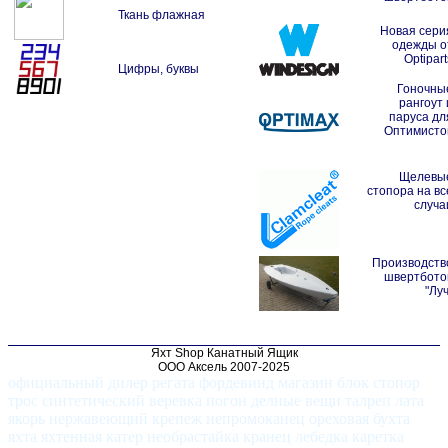
Ткань флажная
Новая сери
одежды о
Optipart
Цифры, буквы
Гоночны
рангоут 
паруса дл
Оптимисто
Щелевы
стопора на вс
случа
Производств
швертбото
"Луч
Яхт Shop Канатный Ящик
ООО Аксель 2007-2025
официальный дилер регата фордевинд магазин блок стопор
трос синтетический веревка погон делные вещи талреп лата
якорь нержавеющий крепеж непромоканец ореховая бухта
яхта яхтенная катер необрастайка кранец лебедка каретка