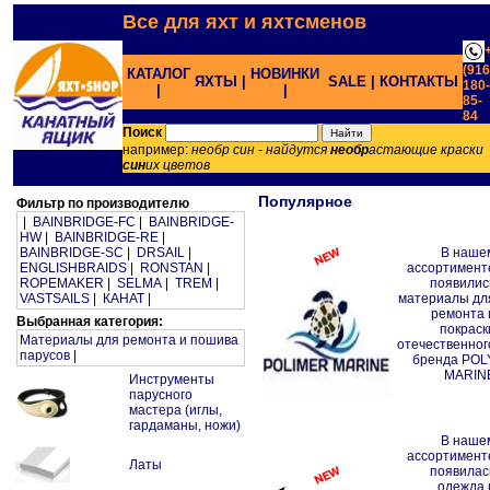
Все для яхт и яхтсменов
(916
КАТАЛОГ
НОВИНКИ
ЯХТЫ |
SALE |
КОНТАКТЫ
180-
|
|
85-
84
;
Поиск
например:
необр син - найдутся
необр
астающие краски
син
их цветов
Популярное
Фильтр по производителю
|
BAINBRIDGE-FC
|
BAINBRIDGE-
HW
|
BAINBRIDGE-RE
|
BAINBRIDGE-SC
|
DRSAIL
|
В наше
ENGLISHBRAIDS
|
RONSTAN
|
ассортимент
ROPEMAKER
|
SELMA
|
TREM
|
появилис
VASTSAILS
|
КАНАТ
|
материалы дл
ремонта 
Выбранная категория:
покраск
Материалы для ремонта и пошива
отечественног
парусов
|
бренда POL
MARIN
Инструменты
парусного
мастера (иглы,
гардаманы, ножи)
В наше
ассортимент
Латы
появилас
одежда 