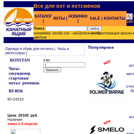
Все для яхт и яхтсменов
КАТАЛОГ
НОВИНКИ
ЯХТЫ |
SALE |
КОНТАКТЫ
|
|
180
Поиск
например:
необр син - найдутся
необр
астающие краски
цветов
Популярное
Одежда и обувь для яхтинга
|
Часы и
аксессуары
|
RONSTAN
к-во
ас
Часы-
секундомер
мат
стартовые
метал. ремешок
отеч
б
RF4036
ID=24310
Цена 20100 руб.
ас
Наличие:
заказ 2-4 недели
отеч