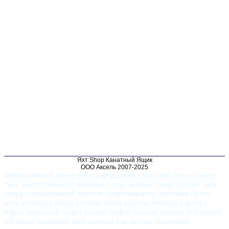
Яхт Shop Канатный Ящик
ООО Аксель 2007-2025
официальный дилер регата фордевинд магазин блок стопор
трос синтетический веревка погон делные вещи талреп лата
якорь нержавеющий крепеж непромоканец ореховая бухта
яхта яхтенная катер необрастайка кранец лебедка каретка
парус парусные лодка ronstan harken lewmar maritim holt nautos
gill musto raymarine nasa одежда для яхтинг гоночный