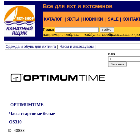
Все для яхт и яхтсменов
КАТАЛОГ |
ЯХТЫ |
НОВИНКИ |
SALE |
КОНТАК
Поиск
например:
необр син - найдутся
необр
астающие кр
Одежда и обувь для яхтинга
|
Часы и аксессуары
|
к-во
OPTIMUMTIME
Часы стартовые белые
OS310
ID=43888