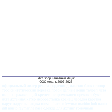
Яхт Shop Канатный Ящик
ООО Аксель 2007-2025
официальный дилер регата фордевинд магазин блок стопор
трос синтетический веревка погон делные вещи талреп лата
якорь нержавеющий крепеж непромоканец ореховая бухта
яхта яхтенная катер необрастайка кранец лебедка каретка
парус парусные лодка ronstan harken lewmar maritim holt nautos
gill musto raymarine nasa одежда для яхтинг гоночный