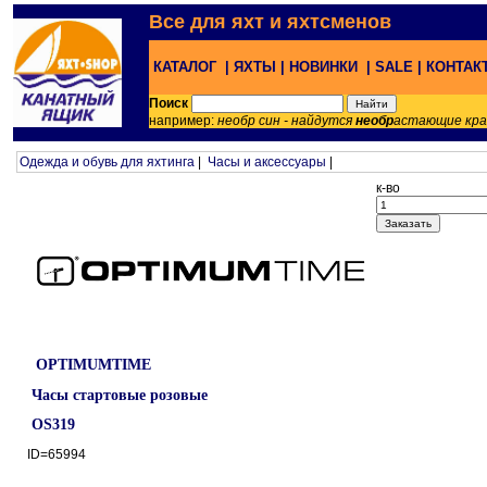
Все для яхт и яхтсменов
КАТАЛОГ |
ЯХТЫ |
НОВИНКИ |
SALE |
КОНТАК
Поиск
например:
необр син - найдутся
необр
астающие кр
Одежда и обувь для яхтинга
|
Часы и аксессуары
|
к-во
OPTIMUMTIME
Часы стартовые розовые
OS319
ID=65994